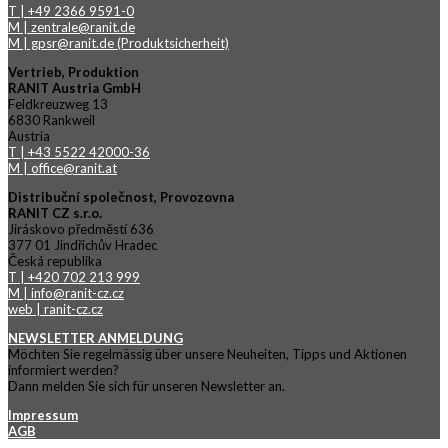
T | +49 2366 9591-0
M | zentrale@ranit.de
M | gpsr@ranit.de (Produktsicherheit)
Vertrieb, Produktion
RANIT Austria GmbH
Feldkreuzweg 13
6830 Rankweil
Austria
T | +43 5522 42000-36
M | office@ranit.at
Distribuční společnost, Provozovna
RANIT CZ s.r.o.
Jiráskovo předměstí 636
377 01 Jindřichův Hradec
Česká republika
T | +420 702 213 999
M | info@ranit-cz.cz
web | ranit-cz.cz
NEWSLETTER ANMELDUNG
Möchten Sie regelmässig über unsere Neuheiten, Tipps und Aktionen
informiert werden?
Dann melden Sie sich für unseren Newsletter an.
Impressum
AGB