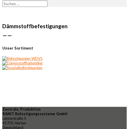
Dämmstoffbefestigungen
——
Unser Sortiment
Zentrale, Produktion
RANIT Befestigungssysteme GmbH
Lennestraße 5
45701 Herten
Deutschland