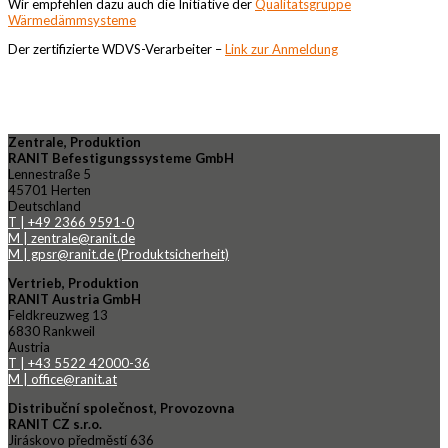
Wir empfehlen dazu auch die Initiative der
Qualitätsgruppe
Wärmedämmsysteme
Der zertifizierte WDVS-Verarbeiter –
Link zur Anmeldung
Zentrale, Produktion
RANIT Befestigungssysteme GmbH
Lennestraße 5
45701 Herten
Deutschland
T | +49 2366 9591-0
M | zentrale@ranit.de
M | gpsr@ranit.de (Produktsicherheit)
Vertrieb, Produktion
RANIT Austria GmbH
Feldkreuzweg 13
6830 Rankweil
Austria
T | +43 5522 42000-36
M | office@ranit.at
Distribuční společnost, Provozovna
RANIT CZ s.r.o.
Jiráskovo předměstí 636